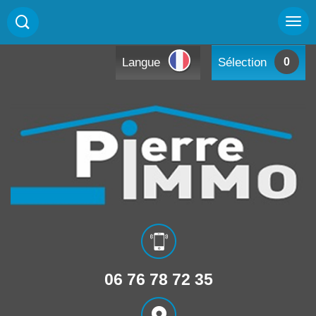
Langue
Sélection
0
06 76 78 72 35