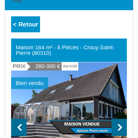
: Hall,
< Retour
Maison 164 m² - 8 Pièces - Crouy-Saint-
Pierre (80310)
PRIX
280 000
€
Ref 4728
Bien vendu