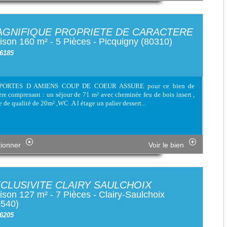
GNIFIQUE PROPRIETE DE CARACTERE
son 160 m² - 5 Pièces - Picquigny (80310)
 6185
PORTES D AMIENS COUP DE COEUR ASSURE pour ce bien de
ère comprenant : un séjour de 71 m² avec cheminée feu de bois insert ,
e de qualité de 20m² ,WC .A l étage un palier dessert...
tionner
Voir le bien
CLUSIVITE CLAIRY SAULCHOIX
son 127 m² - 7 Pièces - Clairy-Saulchoix
0540)
 6205