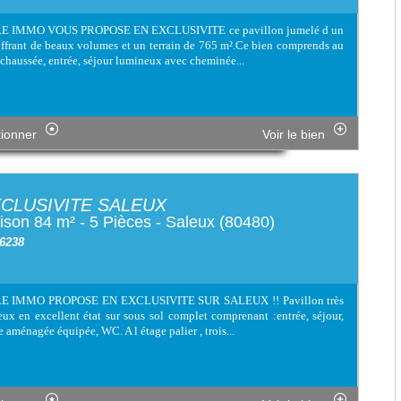
E IMMO VOUS PROPOSE EN EXCLUSIVITE ce pavillon jumelé d un
offrant de beaux volumes et un terrain de 765 m².Ce bien comprends au
 chaussée, entrée, séjour lumineux avec cheminée...
tionner
Voir le bien
CLUSIVITE SALEUX
son 84 m² - 5 Pièces - Saleux (80480)
 6238
E IMMO PROPOSE EN EXCLUSIVITE SUR SALEUX !! Pavillon très
ux en excellent état sur sous sol complet comprenant :entrée, séjour,
e aménagée équipée, WC. A l étage palier , trois...