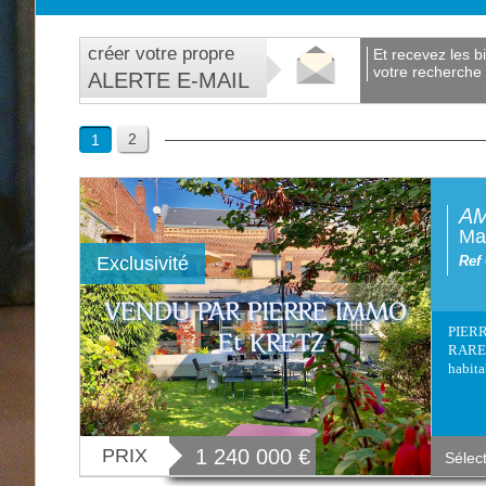
créer votre propre
et recevez les biens correspondants à
votre recherche 
ALERTE E-MAIL
2
1
AM
Mai
Exclusivité
Ref
PIERR
RARE 
habita
PRIX
1 240 000
€
Sélec