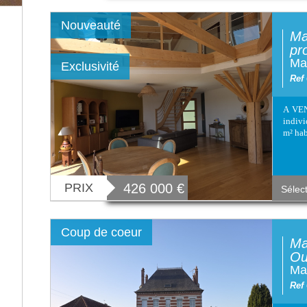
Nouveauté
Ma
pr
Mai
Exclusivité
Ref
A VEN
indivi
m² hab
PRIX
426 000
€
Sélec
Coup de coeur
Ma
Ou
Ma
Ref