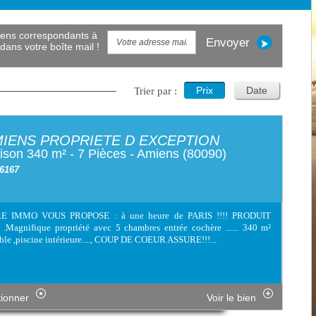
Envoyer
dans votre boîte mail !
Prix
Date
Trier par :
IENS PROPRIETE D EXCEPTION
son 340 m² - 7 Pièces - Amiens (80090)
 6167
E IMMO VOUS PROPOSE : à une heure de PARIS !!!! PRODUIT
.Magnifique propriété avec 5 chambres entrée cochère ...... 340 m²
ble ,piscine intérieure...., COUP DE COEUR ASSURE!!!...
tionner
Voir le bien