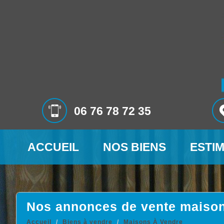
06 76 78 72 35
ACCUEIL
NOS BIENS
ESTI
Nos annonces de vente maiso
Accueil
Biens à vendre
Maisons À Vendre