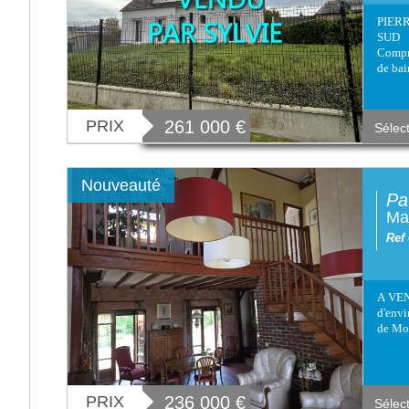
PIER
SUD 
Compre
de bain
PRIX
261 000
€
Sélec
Nouveauté
Pa
Mai
Ref
A VEN
d'envi
de Mol
PRIX
236 000
€
Sélec