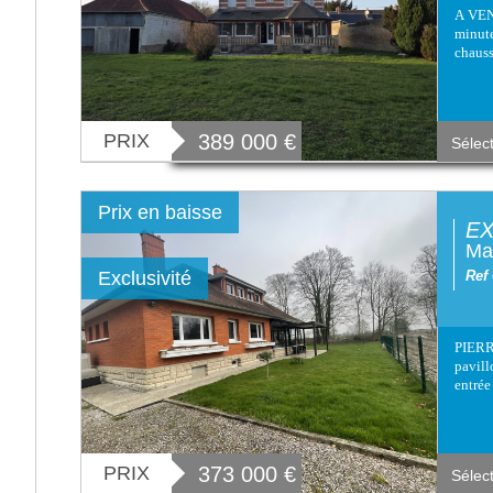
A VEN
minute
chauss
PRIX
389 000
€
Sélec
Prix en baisse
EX
Mai
Exclusivité
Ref
PIERR
pavill
entrée
PRIX
373 000
€
Sélec