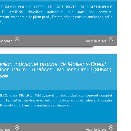
RE IMMO VOUS PROPOSE EN EXCLUSIVITE SUR M2TROPOLE
D AMIENS :Pavillon individuel sur sous sol complet.
nant:autonomie de plein pied , Entrée, séjour, cuisine aménagée, salle
 ,...
tionner
Voir le bien
villon individuel proche de Molliens-Dreuil.
son 126 m² - 6 Pièces - Molliens-Dreuil (80540)
 6240
DRE chez PIERRE IMMO, pavillon individuel sur sous-sol complet
ron 126 m² habitables, avec autonomie de plain pied, situé à 3 minutes
liens-Dreuil. Dans une ambiance rustique et...
tionner
Voir le bien