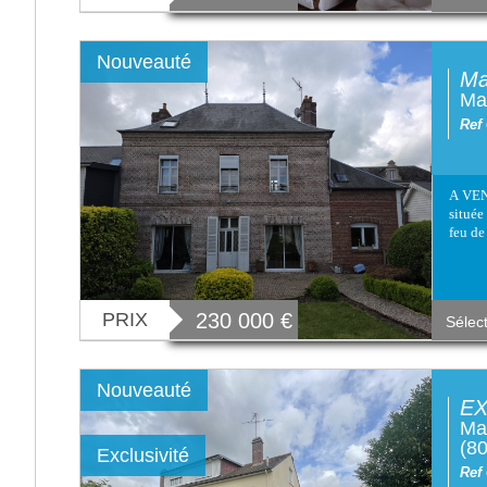
Nouveauté
Ma
Ma
Ref
A VEN
située
feu de
PRIX
230 000
€
Sélec
Nouveauté
EX
Mai
(8
Exclusivité
Ref