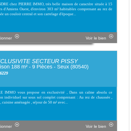
DRE chez PIERRE IMMO, très belle maison de caractère située à 15
s d'Amiens Ouest, d'environ 303 m² habitables comprenant au rez de
ée un couloir central et son carrelage d'époque...
tionner
Voir le bien
CLUSIVITE SECTEUR PISSY
son 188 m² - 9 Pièces - Seux (80540)
 6229
E IMMO vous propose en exclusivité , Dans un calme absolu ce
on individuel sur sous sol complet comprenant : Au rez de chaussée ,
 , cuisine aménagée , séjour de 50 m² avec...
tionner
Voir le bien