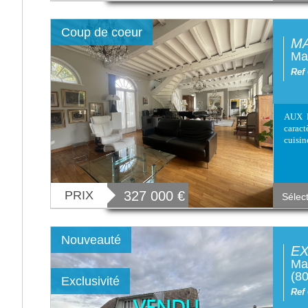
Coup de coeur
MA
Mai
Ref
AUX 
caract
cuisin
PRIX
327 000
€
Sélec
Nouveauté
EX
Mai
(8
Exclusivité
Ref