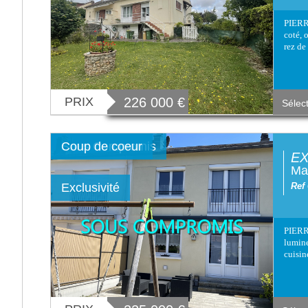
PIERR
coté, 
rez de
PRIX
226 000
€
Sélec
Sous Compromis
Coup de coeur
EX
Mai
Exclusivité
Ref
PIERR
lumine
cuisin