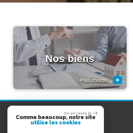
Nos biens
+
Plus d'infos
COORDONNÉES
On en reste là
Comme beaucoup, notre site
utilise les cookies
06 76 78 72 35
Tél