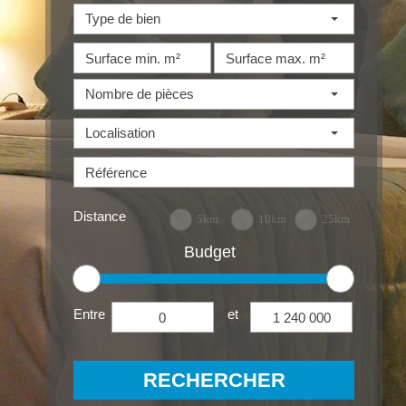
Type de bien
Nombre de pièces
Localisation
Distance
5km
10km
25km
Budget
Entre
et
RECHERCHER