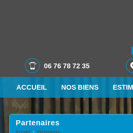
06 76 78 72 35
ACCUEIL
NOS BIENS
ESTI
partenaires
Accueil
Partenaires