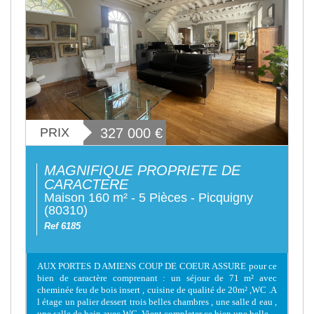
PRIX
327 000
€
MAGNIFIQUE PROPRIETE DE
CARACTERE
Maison 160 m² - 5 Pièces - Picquigny
(80310)
Ref 6185
AUX PORTES D AMIENS COUP DE COEUR ASSURE pour ce
bien de caractère comprenant : un séjour de 71 m² avec
cheminée feu de bois insert , cuisine de qualité de 20m² ,WC .A
l étage un palier dessert trois belles chambres , une salle d eau ,
une salle de bain avec WC..Vient completer ce bien une belle...