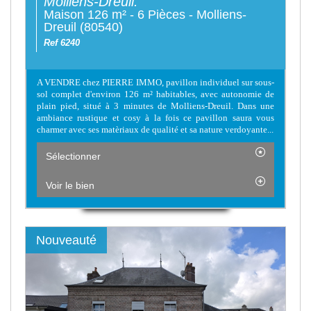
Molliens-Dreuil.
Maison 126 m² - 6 Pièces - Molliens-
Dreuil (80540)
Ref 6240
A VENDRE chez PIERRE IMMO, pavillon individuel sur sous-
sol complet d'environ 126 m² habitables, avec autonomie de
plain pied, situé à 3 minutes de Molliens-Dreuil. Dans une
ambiance rustique et cosy à la fois ce pavillon saura vous
charmer avec ses matèriaux de qualité et sa nature verdoyante...
Sélectionner
Voir le bien
Nouveauté