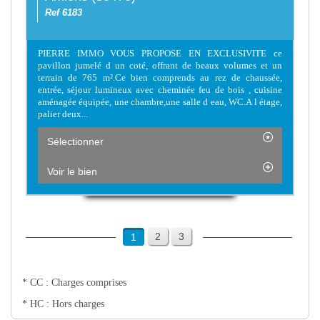
Ref 6183
PIERRE IMMO VOUS PROPOSE EN EXCLUSIVITE ce
pavillon jumelé d un coté, offrant de beaux volumes et un
terrain de 765 m².Ce bien comprends au rez de chaussée,
entrée, séjour lumineux avec cheminée feu de bois , cuisine
aménagée équipée, une chambre,une salle d eau, WC.A l étage,
palier deux...
Sélectionner
Voir le bien
2
3
1
* CC : Charges comprises
* HC : Hors charges