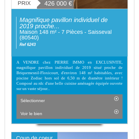
PRIX
426 000
€
Magnifique pavillon individuel de
2019 proche...
Maison 148 m² - 7 Pièces - Saisseval
(80540)
Ref 6243
A VENDRE chez PIERRE IMMO en EXCLUSIVITE,
magnifique pavillon individuel de 2019 situé proche de
Briquemesnil-Floxicourt, d'environ 148 m² habitables, avec
piscine Zodiac hors sol de 6,50 m de diamètre intèrieur !
Composé au rdc d'une belle cuisine aménagée équipée ouverte
sur un vaste séjour...
Sélectionner
Voir le bien
Coup de coeur