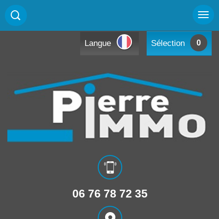
Langue
Sélection
0
06 76 78 72 35