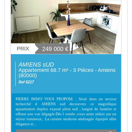
PRIX
249 000
€
AMIENS sUD
Appartement 68.7 m² - 3 Pièces - Amiens
(80000)
Ref 6217
PIERRE IMMO VOUS PROPOSE : Situé dans un secteur
recherché d AMIENS sud decouvrez ce magnifique
appartement duplex exposé plein sud , baigné de lumière et
offrant une vue dégagée.Dès l entrée ,vous serez séduit par un
séjour lumineux, .La cuisine moderne aménagée équipée allie
élégance et...