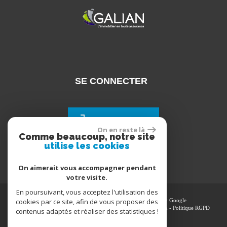
SE CONNECTER
Espace propriétaires
On en reste là
Comme beaucoup, notre site
utilise les cookies
On aimerait vous accompagner pendant
votre visite.
En poursuivant, vous acceptez l'utilisation des
cookies par ce site, afin de vous proposer des
© 2026 | Tous droits réservés | Traduction powered by Google
Plan du site
-
Mentions légales
-
Nos honoraires
-
Liens
-
Admin
-
Politique RGPD
contenus adaptés et réaliser des statistiques !
Site internet compatible multi-supports,