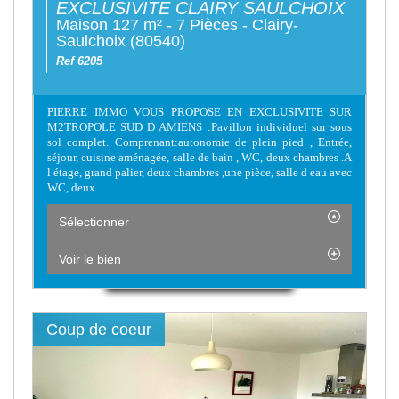
EXCLUSIVITE CLAIRY SAULCHOIX
Maison 127 m² - 7 Pièces - Clairy-
Saulchoix (80540)
Ref 6205
PIERRE IMMO VOUS PROPOSE EN EXCLUSIVITE SUR
M2TROPOLE SUD D AMIENS :Pavillon individuel sur sous
sol complet. Comprenant:autonomie de plein pied , Entrée,
séjour, cuisine aménagée, salle de bain , WC, deux chambres .A
l étage, grand palier, deux chambres ,une pièce, salle d eau avec
WC, deux...
Sélectionner
Voir le bien
Coup de coeur