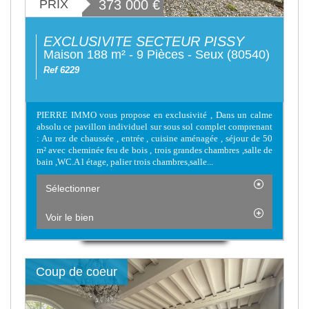
PRIX
373 000
€
EXCLUSIVITE SECTEUR PISSY
Maison 188 m² - 9 Pièces - Seux (80540)
Ref 6229
PIERRE IMMO vous propose en exclusivité , Dans un calme
absolu ce pavillon individuel sur sous sol complet comprenant
: Au rez de chaussée , entrée , cuisine aménagée , séjour de 50
m² avec cheminée feu de bois , trois grandes chambres ,salle de
bain ,WC.A l étage, palier trois chambres,salle...
Sélectionner
Voir le bien
Coup de coeur