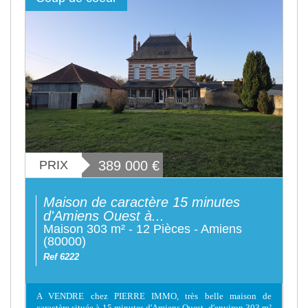
PRIX
389 000
€
Maison de caractère 15 minutes
d'Amiens Ouest à...
Maison 303 m² - 12 Pièces - Amiens
(80000)
Ref 6222
A VENDRE chez PIERRE IMMO, très belle maison de
caractère située à 15 minutes d'Amiens Ouest, d'environ 303 m²