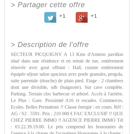
>
Partager cette offre
+1
+1
>
Description de l'offre
SECTEUR PICQUIGNY A 13 Kms d'Amiens pavillon
situé dans une résidence et en retrait de rue, entièrement
rénovée avec gout offrant : Hall, cuisine entièrement
équipée séjour salon spacieux avec poele granules, pergola,
suite parentale (douche) de plain pied. Etage : 2 chambres
dont une divisible, sdb (baignoire). Sur cave complète.
Parking. Terrain clos barbecue et arboré. Accès à l'arrière.
Le Plus : Gare. Proximité A16 et rocades. Commerces.
Ecoles. Belles Prestations !! Classe énergie : en cours. Réf :
AG / S2 . 5591. Prix : 210 000 € FAC EXCLUSIF !! QUE
CHEZ PIERRE IMMO !! AGENCE PIERRE IMMO Tél
: 03.22.39.19.00. Le prix comprend les honoraires de
l'agence à la charge de l'acquéreur Honoraires à la charge :