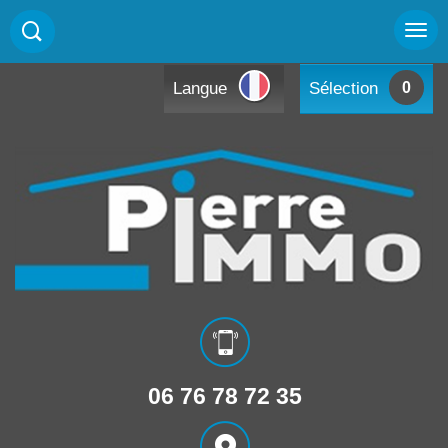
Langue
Sélection
0
06 76 78 72 35