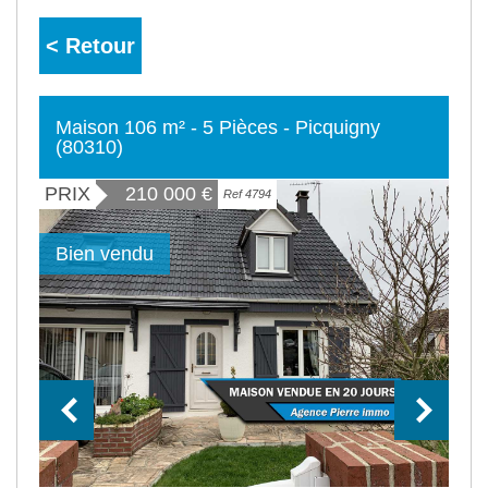
< Retour
Maison 106 m² - 5 Pièces - Picquigny
(80310)
PRIX
210 000
€
Ref 4794
Bien vendu