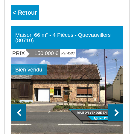
< Retour
Maison 66 m² - 4 Pièces - Quevauvillers
(80710)
PRIX
150 000
€
Ref 4588
Bien vendu