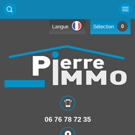
Langue
Sélection
0
06 76 78 72 35