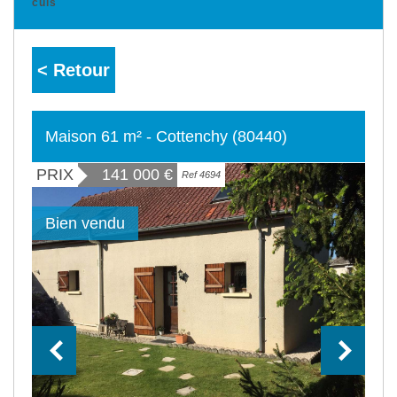
cuis
< Retour
Maison 61 m² - Cottenchy (80440)
PRIX
141 000
€
Ref 4694
Bien vendu