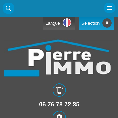
Langue
Sélection
0
06 76 78 72 35