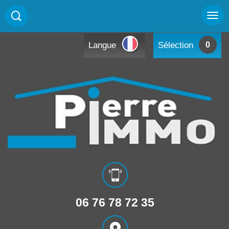
Langue
Sélection
0
06 76 78 72 35