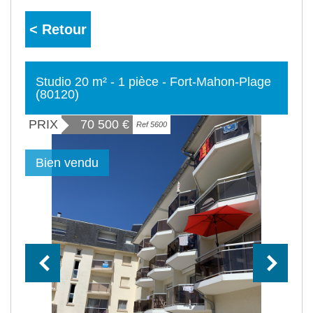
< Retour
Studio 20 m² - 1 pièce - Fort-Mahon-Plage
(80120)
PRIX
70 500
€
Ref 5600
Bien vendu