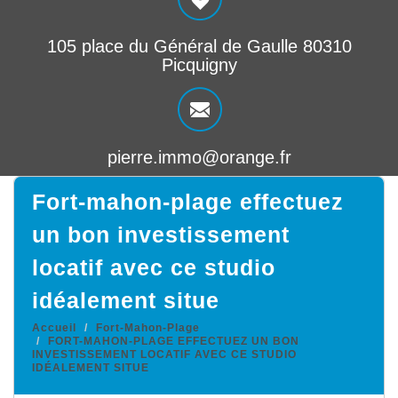
105 place du Général de Gaulle 80310
Picquigny
pierre.immo@orange.fr
fort-mahon-plage effectuez
un bon investissement
locatif avec ce studio
idéalement situe
Accueil
Fort-Mahon-Plage
FORT-MAHON-PLAGE EFFECTUEZ UN BON
INVESTISSEMENT LOCATIF AVEC CE STUDIO
IDÉALEMENT SITUE