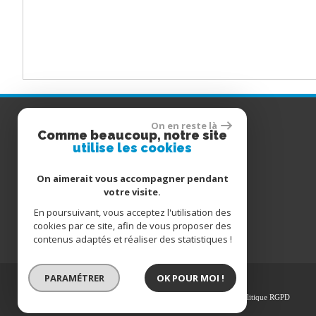
COORDONNÉES
On en reste là
Comme beaucoup, notre site
utilise les cookies
06 76 78 72 35
Tél
pierre.immo@orange.fr
E-mail
On aimerait vous accompagner pendant
votre visite.
Adresse
105 place du Général de Gaulle
En poursuivant, vous acceptez l'utilisation des
80310 Picquigny
cookies par ce site, afin de vous proposer des
contenus adaptés et réaliser des statistiques !
PARAMÉTRER
OK POUR MOI !
© 2026 | Tous droits réservés | Traduction powered by Google
Plan du site
-
Mentions légales
-
Nos honoraires
-
Liens
-
Admin
-
Politique RGPD