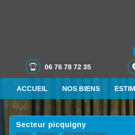
06 76 78 72 35
ACCUEIL
NOS BIENS
ESTI
secteur picquigny
Accueil
Picquigny
SECTEUR PICQUIGNY