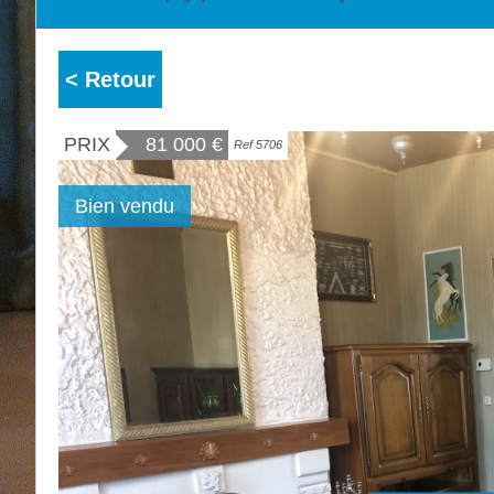
< Retour
PRIX
81 000
€
Ref 5706
Bien vendu