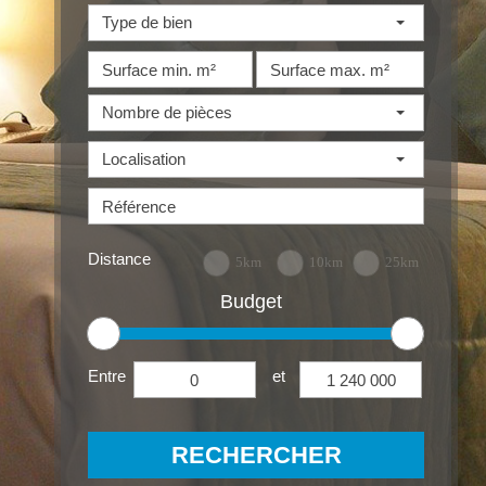
Type de bien
Nombre de pièces
Localisation
Distance
5km
10km
25km
Budget
Entre
et
RECHERCHER