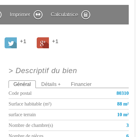
Imprimer
Calculatrice
+1
+1
>
Descriptif du bien
Général
Détails +
Financier
Code postal
80310
Surface habitable (m²)
88 m²
surface terrain
10 m²
Nombre de chambre(s)
3
Nombre de pièces
6