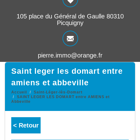
105 place du Général de Gaulle 80310
Picquigny
pierre.immo@orange.fr
saint leger les domart entre
amiens et abbeville
Accueil
Saint-Léger-lès-Domart
SAINT LEGER LES DOMART entre AMIENS et
Abbeville
< Retour