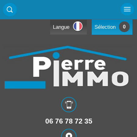
Langue
Sélection
0
06 76 78 72 35