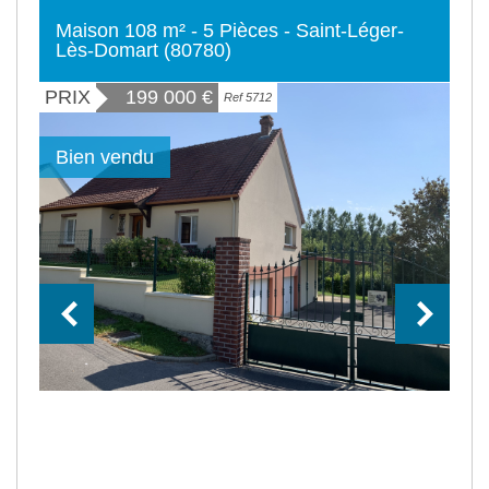
Maison 108 m² - 5 Pièces - Saint-Léger-
Lès-Domart (80780)
PRIX
199 000
€
Ref 5712
Bien vendu