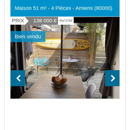
Maison 51 m² - 4 Pièces - Amiens (80000)
PRIX
138 000
€
Ref 5764
Bien vendu