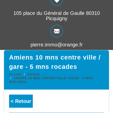
105 place du Général de Gaulle 80310
Picquigny
pierre.immo@orange.fr
amiens 10 mns centre ville /
gare - 5 mns rocades
Accueil
Amiens
AMIENS 10 MNS CENTRE VILLE / GARE - 5 MNS
ROCADES
< Retour