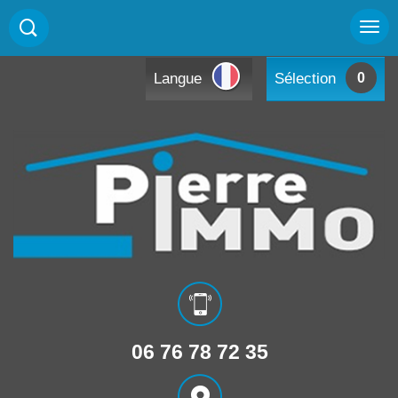
Langue
Sélection
0
06 76 78 72 35