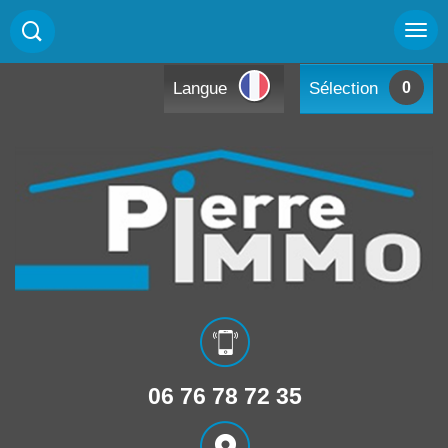
Langue
Sélection
0
06 76 78 72 35