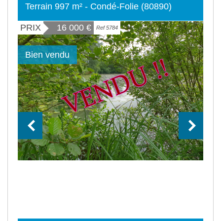
Terrain 997 m² - Condé-Folie (80890)
PRIX
16 000
€
Ref 5784
Bien vendu