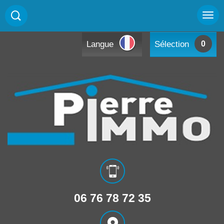
Langue
Sélection
0
06 76 78 72 35