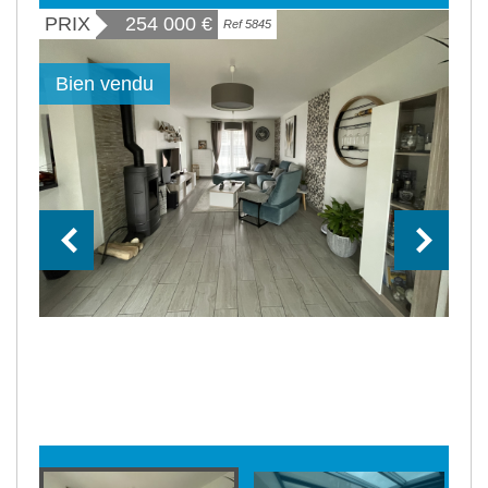
PRIX
254 000
€
Ref 5845
Bien vendu