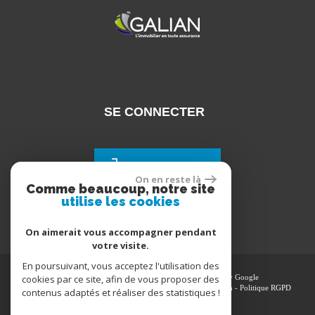
SE CONNECTER
Espace propriétaires
On en reste là
Comme beaucoup, notre site
utilise les cookies
On aimerait vous accompagner pendant
votre visite.
En poursuivant, vous acceptez l'utilisation des
cookies par ce site, afin de vous proposer des
© 2026 | Tous droits réservés | Traduction powered by Google
Plan du site
-
Mentions légales
-
Nos honoraires
-
Liens
-
Admin
-
Politique RGPD
contenus adaptés et réaliser des statistiques !
Site internet compatible multi-supports,