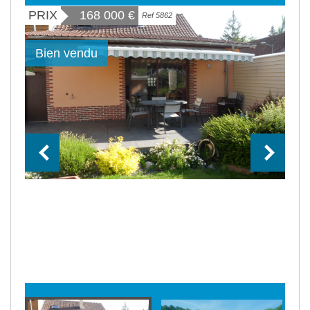
PRIX
168 000
€
Ref 5862
Bien vendu