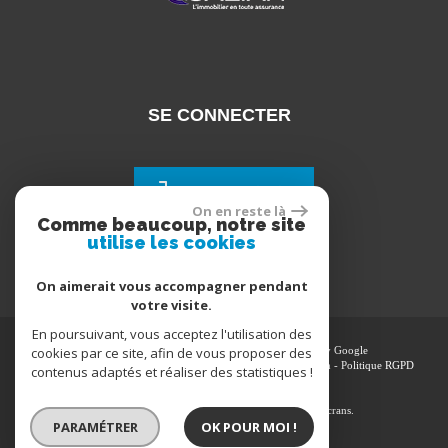
SE CONNECTER
Espace propriétaires
On en reste là
Comme beaucoup, notre site
utilise les cookies
On aimerait vous accompagner pendant
votre visite.
En poursuivant, vous acceptez l'utilisation des
cookies par ce site, afin de vous proposer des
© 2026 | Tous droits réservés | Traduction powered by Google
Plan du site
-
Mentions légales
-
Nos honoraires
-
Liens
-
Admin
-
Politique RGPD
contenus adaptés et réaliser des statistiques !
Site internet compatible multi-supports,
un seul site adaptable à tous les types d'écrans.
PARAMÉTRER
OK POUR MOI !