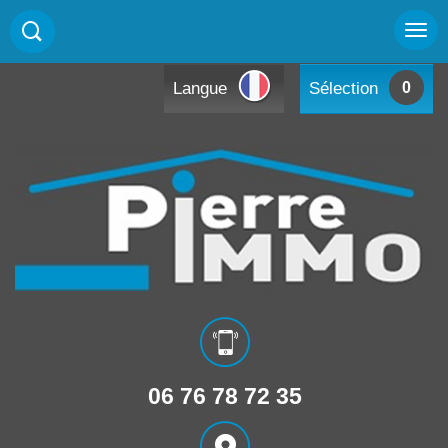
Langue
Sélection
0
06 76 78 72 35