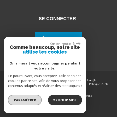
SE CONNECTER
Espace propriétaires
On en reste là
Comme beaucoup, notre site
utilise les cookies
On aimerait vous accompagner pendant
votre visite.
En poursuivant, vous acceptez l'utilisation des
cookies par ce site, afin de vous proposer des
© 2026 | Tous droits réservés | Traduction powered by Google
Plan du site
-
Mentions légales
-
Nos honoraires
-
Liens
-
Admin
-
Politique RGPD
contenus adaptés et réaliser des statistiques !
Site internet compatible multi-supports,
un seul site adaptable à tous les types d'écrans.
PARAMÉTRER
OK POUR MOI !