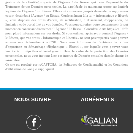
gestion de la clientèle/prospects de l'Agence / du Réseau qui reste Responsable du
Traitement de vos Données personnelles. La base légale du traitement repose sur l'intérêt
légitime de l'Agence / du Réseau. Elles sont conservées jusqu'à demande de suppression
et sont destinées à l'Agence / au Réseau. Conformément à la loi « informatique et libertés
», vous disposez des droits d’accès, de rectification, d’effacement, d’opposition, de
limitation et de portabilité de vos données. Vous pouvez retirer votre consentement à tout
moment en contactant directement l’Agence / Le Réseau. Consultez le site https://cnil.fr/fr
pour plus d’informations sur vos droits. Si vous estimez, après avoir contacté l'Agence /
le Réseau, que vos droits « Informatique et Libertés » ne sont pas respectés, vous pouvez
adresser une réclamation à la CNIL. Nous vous informons de l’existence de la liste
d'opposition au démarchage téléphonique « Bloctel », sur laquelle vous pouvez vous
inscrire ici : https://www.bloctel.gouv.fr Dans le cadre de la protection des Données
personnelles, nous vous invitons à ne pas inscrire de Données sensibles dans le champ de
saisie libre.
Ce site est protégé par reCAPTCHA, les
Politiques de Confidentialité
et les
Conditions
d'Utilisation
de Google s'appliquent.
NOUS SUIVRE
ADHÉRENTS