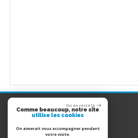
COORDONNÉES
On en reste là
Comme beaucoup, notre site
utilise les cookies
06 76 78 72 35
Tél
pierre.immo@orange.fr
E-mail
On aimerait vous accompagner pendant
votre visite.