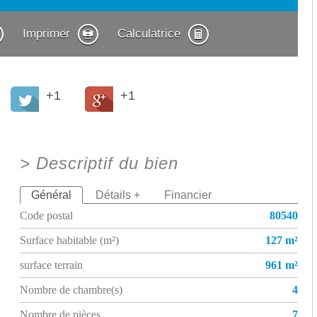
Imprimer
Calculatrice
+1
+1
>
Descriptif du bien
Général
Détails +
Financier
Code postal
80540
Surface habitable (m²)
127 m²
surface terrain
961 m²
Nombre de chambre(s)
4
Nombre de pièces
7