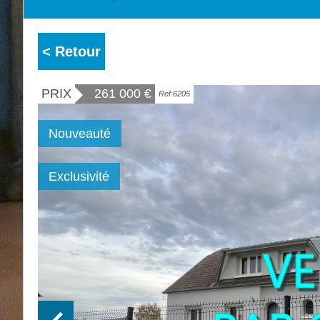
< Retour
PRIX
261 000
€
Ref 6205
Nouveauté
Exclusivité