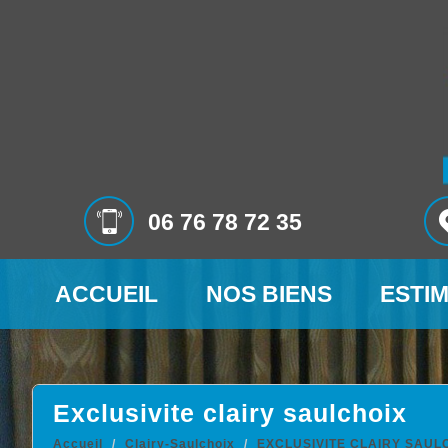
06 76 78 72 35
ACCUEIL
NOS BIENS
ESTI
exclusivite clairy saulchoix
Accueil
Clairy-Saulchoix
EXCLUSIVITE CLAIRY SAUL