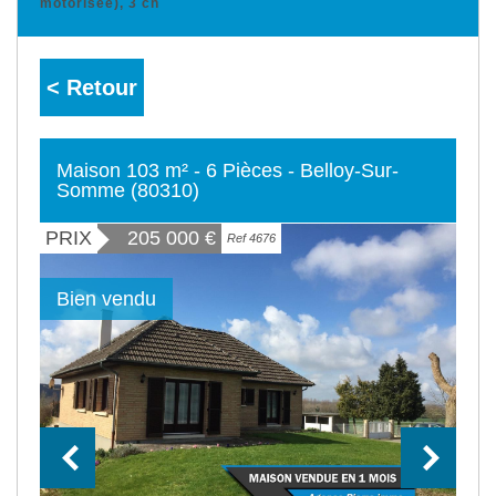
motorisée), 3 ch
< Retour
Maison 103 m² - 6 Pièces - Belloy-Sur-
Somme (80310)
PRIX
205 000
€
Ref 4676
Bien vendu