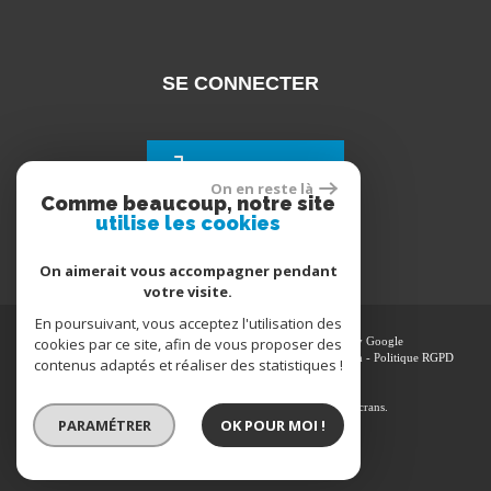
SE CONNECTER
Espace propriétaires
On en reste là
Comme beaucoup, notre site
utilise les cookies
On aimerait vous accompagner pendant
votre visite.
En poursuivant, vous acceptez l'utilisation des
cookies par ce site, afin de vous proposer des
© 2026 | Tous droits réservés | Traduction powered by Google
Plan du site
-
Mentions légales
-
Nos honoraires
-
Liens
-
Admin
-
Politique RGPD
contenus adaptés et réaliser des statistiques !
Site internet compatible multi-supports,
un seul site adaptable à tous les types d'écrans.
PARAMÉTRER
OK POUR MOI !