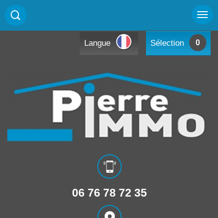
Langue
Sélection
0
06 76 78 72 35