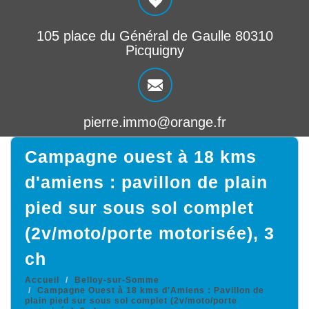
105 place du Général de Gaulle 80310
Picquigny
pierre.immo@orange.fr
campagne ouest à 18 kms
d'amiens : pavillon de plain
pied sur sous sol complet
(2v/moto/porte motorisée), 3
ch
Accueil
Belloy-sur-Somme
Campagne Ouest à 18 kms d'Amiens : Pavillon de
plain pied sur sous sol complet (2v/moto/porte