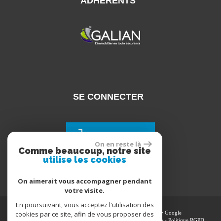
ADHÉRENTS
SE CONNECTER
Espace propriétaires
On en reste là
Comme beaucoup, notre site
utilise les cookies
On aimerait vous accompagner pendant
votre visite.
En poursuivant, vous acceptez l'utilisation des
cookies par ce site, afin de vous proposer des
© 2026 | Tous droits réservés | Traduction powered by Google
Plan du site
-
Mentions légales
-
Nos honoraires
-
Liens
-
Admin
-
Politique RGPD