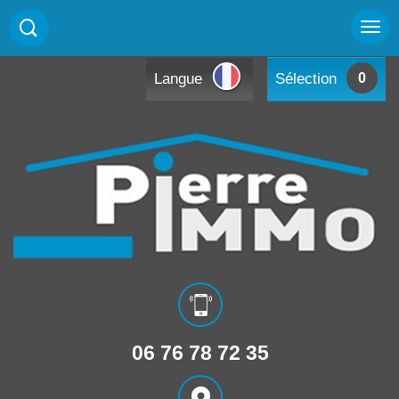
Langue
Sélection
0
06 76 78 72 35